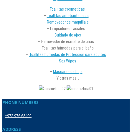
–
Toallitas cosmeticas
–
Toallitas anti-bacteriales
–
Removedor de maquillaje
– Limpiadores faciales
–
Cuidado de ojos
– Removedor de esmalte de uñas
– Toallitas húmedas para el baño
–
Toallitas húmedas de Protección para adultos
–
Sex Wipes
–
Máscaras de hoja
– Y otras mas…
PHONE NUMBERS
+972 976 68402
ADDRESS