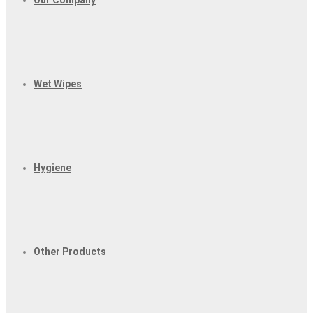
Our Company
Wet Wipes
Hygiene
Other Products